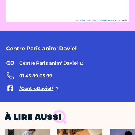
Leaflet
|
Map data ©
OpenStreetMap
contributors
Centre Paris anim' Daviel
Centre Paris anim' Daviel
01 45 89 05 99
/CentreDaviel/
À LIRE AUSSI