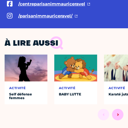
/centreparisanimmauriceravel
/parisanimmauriceravel/
À LIRE AUSSI
ACTIVITÉ
ACTIVITÉ
ACTIVITÉ
Self défense
BABY LUTTE
Karaté jut
femmes