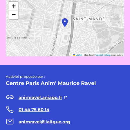
+
−
Leaflet
|
Map data ©
OpenStreetMap
contributors
Activité proposée par :
Centre Paris Anim' Maurice Ravel
animravel.aniapp.fr
01 44 75 60 14
animravel@laligue.org