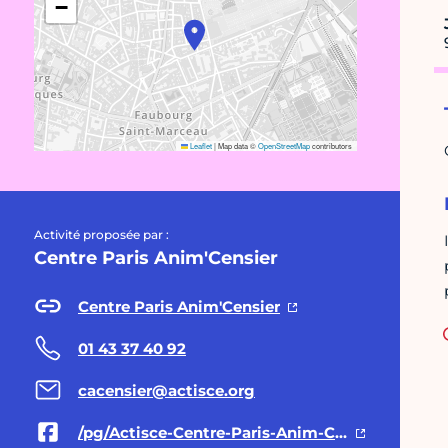
−
Leaflet
|
Map data ©
OpenStreetMap
contributors
Activité proposée par :
Centre Paris Anim'Censier
Centre Paris Anim'Censier
01 43 37 40 92
cacensier@actisce.org
/pg/Actisce-Centre-Paris-Anim-Censier-182530205117234/posts/