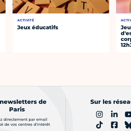
ACTIVITÉ
ACTI
Jeux éducatifs
Jeu
d'e
cor
12h
 newsletters de
Sur les rése
Paris
z directement par email
ité de vos centres d'intérêt