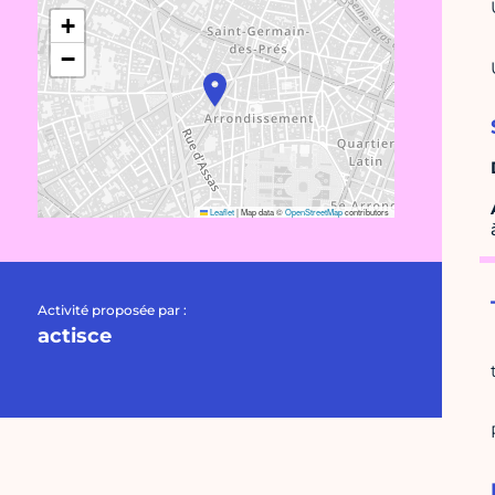
+
−
Leaflet
|
Map data ©
OpenStreetMap
contributors
Activité proposée par :
actisce