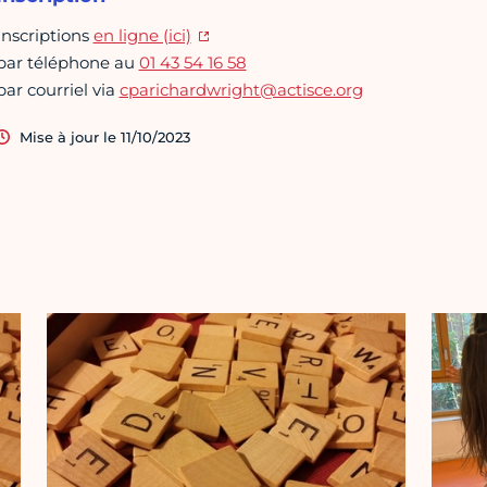
Inscriptions
en ligne (ici)
par téléphone au
01 43 54 16 58
par courriel via
cparichardwright@actisce.org
Mise à jour le 11/10/2023