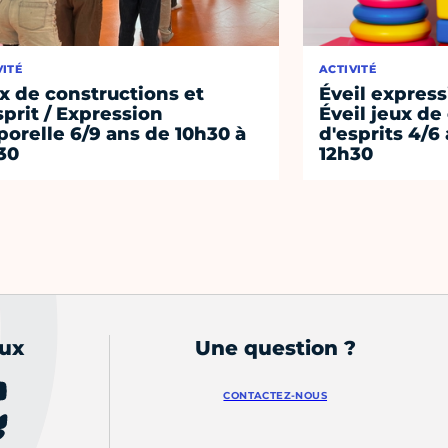
VITÉ
ACTIVITÉ
x de constructions et
Éveil express
sprit / Expression
Éveil jeux de
porelle 6/9 ans de 10h30 à
d'esprits 4/6
30
12h30
aux
Une question ?
CONTACTEZ-NOUS