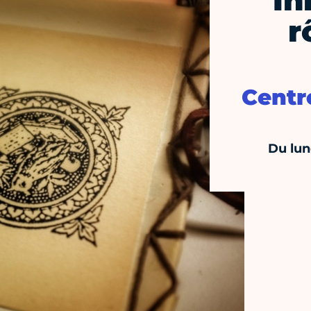
In
r
Centr
Du lun