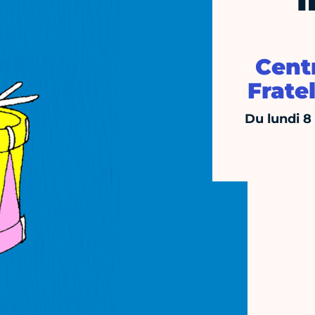
I
Cent
Fratel
Du lundi 8