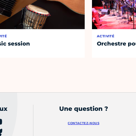
VITÉ
ACTIVITÉ
ic session
Orchestre po
aux
Une question ?
CONTACTEZ-NOUS