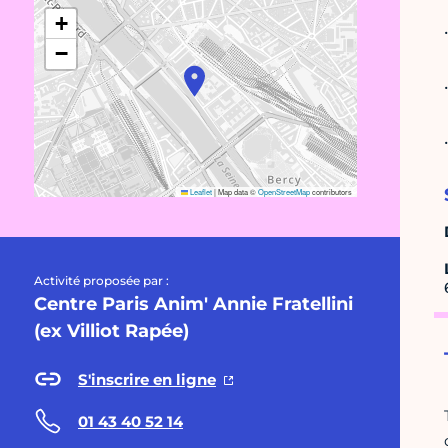
+
−
Leaflet
|
Map data ©
OpenStreetMap
contributors
Activité proposée par :
Centre Paris Anim' Annie Fratellini
(ex Villiot Rapée)
S'inscrire en ligne
01 43 40 52 14