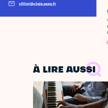
villiot@claje.asso.fr
À LIRE AUSSI