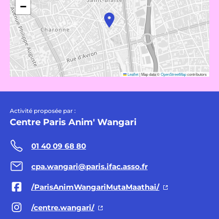
−
Leaflet
|
Map data ©
OpenStreetMap
contributors
Activité proposée par :
Centre Paris Anim' Wangari
01 40 09 68 80
cpa.wangari@paris.ifac.asso.fr
/ParisAnimWangariMutaMaathai/
/centre.wangari/