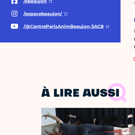
/ebeaujon
/espacebeaujon/
/@CentreParisAnimBeaujon-3AC8
À LIRE AUSSI