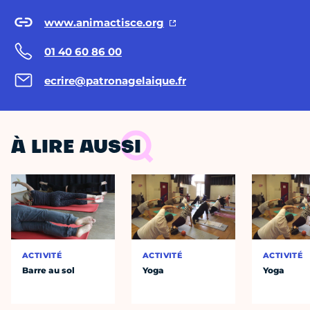
www.animactisce.org
01 40 60 86 00
ecrire@patronagelaique.fr
À LIRE AUSSI
ACTIVITÉ
ACTIVITÉ
ACTIVITÉ
Barre au sol
Yoga
Yoga