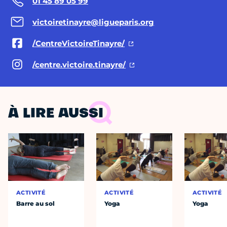
01 45 89 05 99
victoiretinayre@ligueparis.org
/CentreVictoireTinayre/
/centre.victoire.tinayre/
À LIRE AUSSI
ACTIVITÉ
ACTIVITÉ
ACTIVITÉ
Barre au sol
Yoga
Yoga