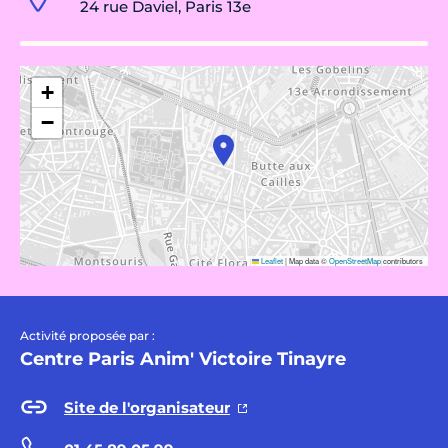
24 rue Daviel, Paris 13e
+
−
Leaflet
|
Map data ©
OpenStreetMap
contributors
Activité proposée par :
Centre Paris Anim' Victoire Tinayre
Site de l'organisateur