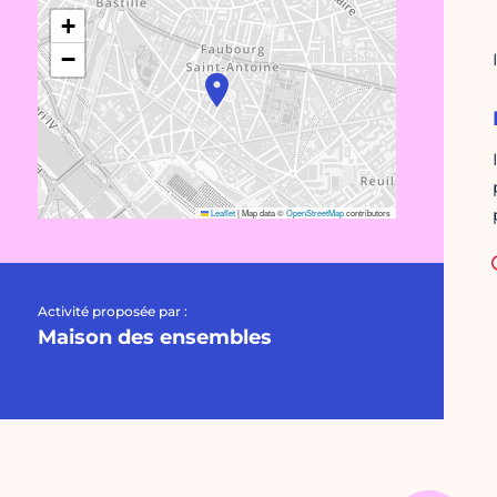
+
−
Leaflet
|
Map data ©
OpenStreetMap
contributors
Activité proposée par :
Maison des ensembles