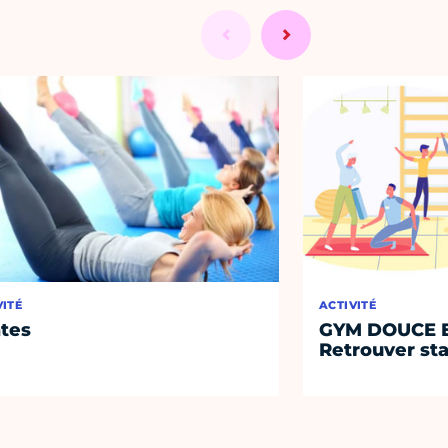
VITÉ
ACTIVITÉ
ates
GYM DOUCE E
Retrouver sta