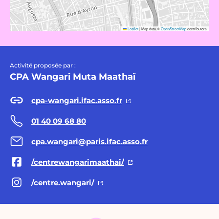
Leaflet
|
Map data ©
OpenStreetMap
contributors
Activité proposée par :
CPA Wangari Muta Maathaï
cpa-wangari.ifac.asso.fr
01 40 09 68 80
cpa.wangari@paris.ifac.asso.fr
/centrewangarimaathai/
/centre.wangari/