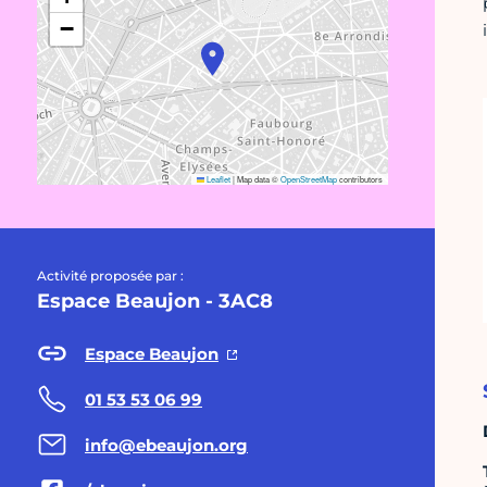
−
Leaflet
|
Map data ©
OpenStreetMap
contributors
Activité proposée par :
Espace Beaujon - 3AC8
Espace Beaujon
01 53 53 06 99
info@ebeaujon.org