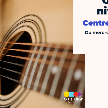
G
n
Centr
Du mercre