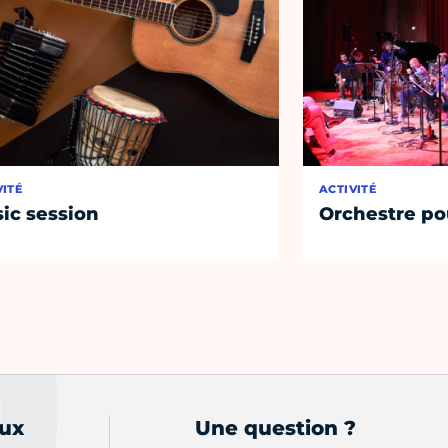
VITÉ
ACTIVITÉ
ic session
Orchestre po
aux
Une question ?