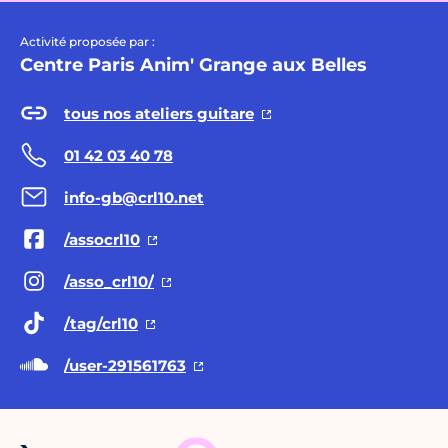
Activité proposée par :
Centre Paris Anim' Grange aux Belles
tous nos ateliers guitare
01 42 03 40 78
info-gb@crl10.net
/assocrl10
/asso_crl10/
/tag/crl10
/user-291561763