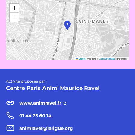
+
−
Leaflet
|
Map data ©
OpenStreetMap
contributors
Activité proposée par :
Centre Paris Anim' Maurice Ravel
www.animravel.fr
01 44 75 60 14
animravel@laligue.org