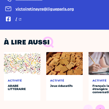
victoiretinayre@ligueparis.org
/
À LIRE AUSSI
ACTIVITÉ
ACTIVITÉ
ACTIVITÉ
ARABE
Jeux éducatifs
Français 
LITTERAIRE
étrangère
conversat