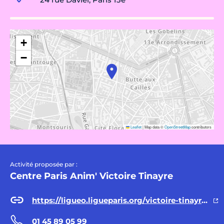
+
−
Leaflet
|
Map data ©
OpenStreetMap
contributors
Activité proposée par :
Centre Paris Anim' Victoire Tinayre
https://ligueo.ligueparis.org/victoire-tinayre/-/modalites/quotient
01 45 89 05 99