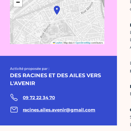
−
Leaflet
|
Map data ©
OpenStreetMap
contributors
Activité proposée par :
DES RACINES ET DES AILES VERS
L'AVENIR
09 72 22 34 70
racines.ailes.avenir@gmail.com