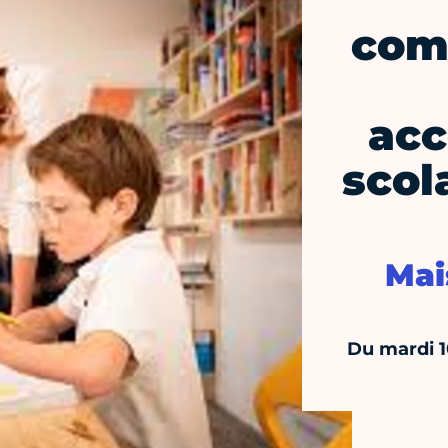
com
ac
scol
Mai
Du mardi 1