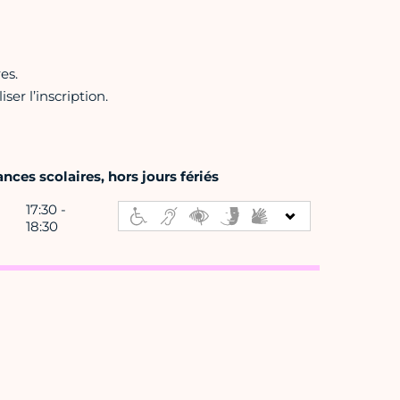
es.
er l’inscription.
nces scolaires, hors jours fériés
17:30 -
18:30