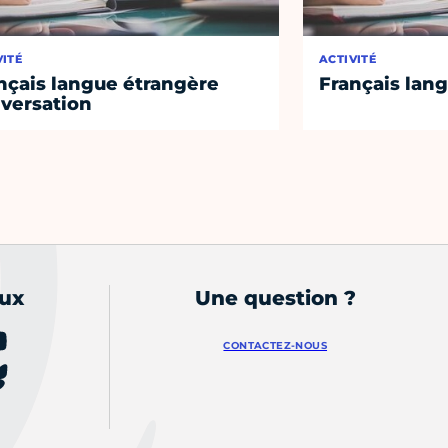
VITÉ
ACTIVITÉ
nçais langue étrangère
Français lan
versation
aux
Une question ?
CONTACTEZ-NOUS