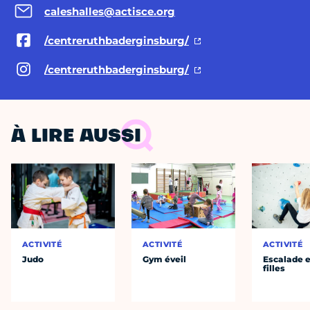
caleshalles@actisce.org
/centreruthbaderginsburg/
/centreruthbaderginsburg/
À LIRE AUSSI
ACTIVITÉ
ACTIVITÉ
ACTIVITÉ
Judo
Gym éveil
Escalade e
filles