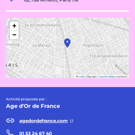
+
−
Leaflet
|
Map data ©
OpenStreetMap
contributors
Activité proposée par :
Age d'Or de France
agedordefrance.com
01 53 24 67 40