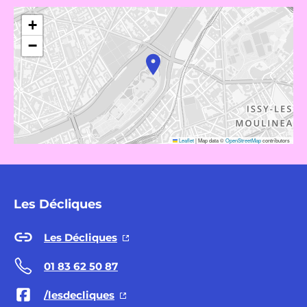
+
−
Leaflet
|
Map data ©
OpenStreetMap
contributors
Les Décliques
Les Décliques
01 83 62 50 87
/lesdecliques