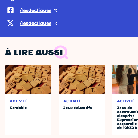
/lesdecliques
/lesdecliques
À LIRE AUSSI
ACTIVITÉ
ACTIVITÉ
ACTIVITÉ
Scrabble
Jeux éducatifs
Jeux de
constructi
d'esprit /
Expressio
corporelle
de 10h30 à