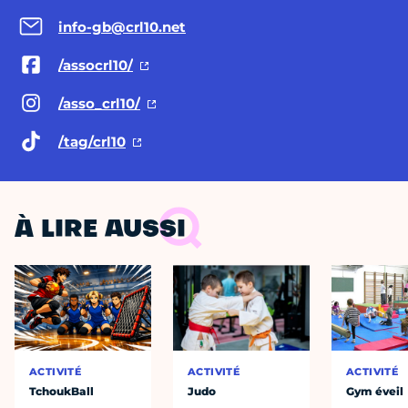
info-gb@crl10.net
/assocrl10/
/asso_crl10/
/tag/crl10
À LIRE AUSSI
ACTIVITÉ
ACTIVITÉ
ACTIVITÉ
TchoukBall
Judo
Gym éveil