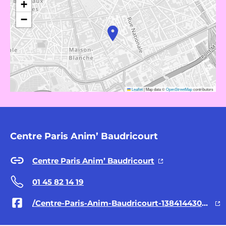
+
−
Leaflet
|
Map data ©
OpenStreetMap
contributors
Centre Paris Anim’ Baudricourt
Centre Paris Anim’ Baudricourt
01 45 82 14 19
/Centre-Paris-Anim-Baudricourt-1384144308336964/