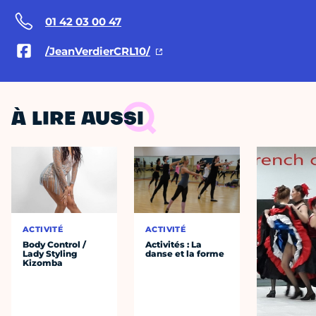
01 42 03 00 47
/JeanVerdierCRL10/
À LIRE AUSSI
ACTIVITÉ
ACTIVITÉ
Body Control /
Activités : La
Lady Styling
danse et la forme
Kizomba