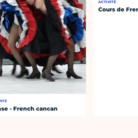
ACTIVITÉ
Cours de Fre
VITÉ
se - French cancan