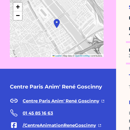
+
−
Leaflet
|
Map data ©
OpenStreetMap
contributors
Centre Paris Anim' René Goscinny
Centre Paris Anim' René Goscinny
01 45 85 16 63
/CentreAnimationReneGoscinny