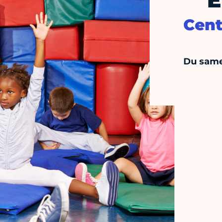
E
Cent
Du same