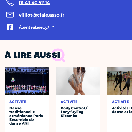
01 43 40 52 14
villiot@claje.asso.fr
/centrebercy/
À LIRE AUSSI
ACTIVITÉ
ACTIVITÉ
ACTIVITÉ
Danse
Body Control /
Activités :
traditionnelle
Lady Styling
danse et l
arménienne Paris
Kizomba
Ensemble de
danse ANI