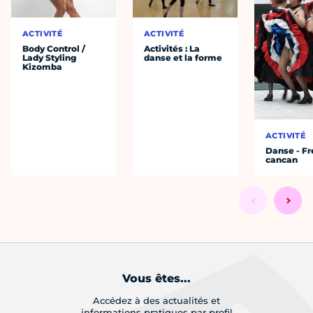
ACTIVITÉ
ACTIVITÉ
Body Control /
Activités : La
Lady Styling
danse et la forme
Kizomba
ACTIVITÉ
Danse - F
cancan
Vous êtes...
Accédez à des actualités et
informations pratiques par profil