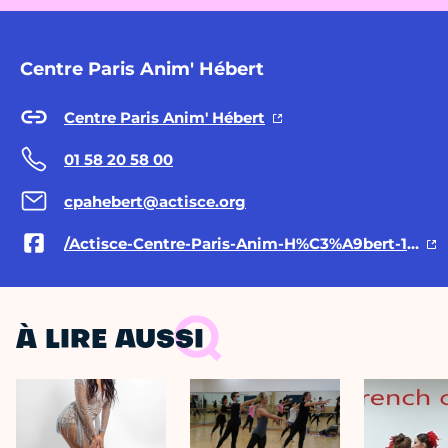
Centre Paris Anim' Hébert
Centre Paris Anim' Hébert
01 58 20 58 00
cpahebert@actisce.org
/Actisce-Centre-Paris-Anim-H%C3%A9bert-109619928292447/
À LIRE AUSSI