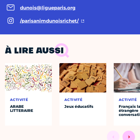
dunois@ligueparis.org
/parisanimdunoisrichet/
À LIRE AUSSI
ACTIVITÉ
ACTIVITÉ
ACTIVITÉ
ARABE
Jeux éducatifs
Français 
LITTERAIRE
étrangère
conversat