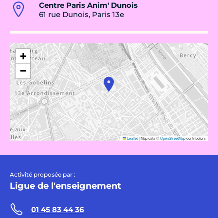
Centre Paris Anim' Dunois
61 rue Dunois, Paris 13e
+
−
Leaflet
|
Map data ©
OpenStreetMap
contributors
Activité proposée par :
Ligue de l'enseignement
01 45 83 44 36