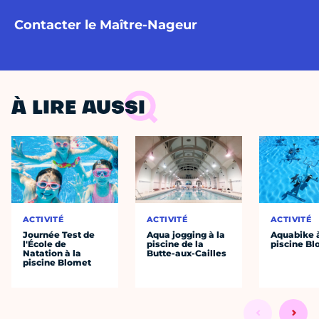
Contacter le Maître-Nageur
À LIRE AUSSI
ACTIVITÉ
ACTIVITÉ
ACTIVITÉ
Journée Test de
Aqua jogging à la
Aquabike à
l'École de
piscine de la
piscine B
Natation à la
Butte-aux-Cailles
piscine Blomet