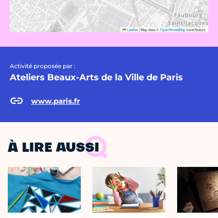
Leaflet
|
Map data ©
OpenStreetMap
contributors
Activité proposée par :
Ateliers Beaux-Arts de la Ville de Paris
www.paris.fr
À LIRE AUSSI