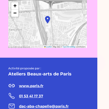
+
−
Leaflet
|
Map data ©
OpenStreetMap
contributors
Activité proposée par :
Ateliers Beaux-arts de Paris
www.paris.fr
01 53 41 17 37
dac-aba-chapelle@paris.fr