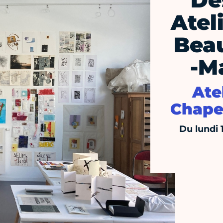
De
Ateli
Beau
-M
Ate
Chapel
Du lundi 