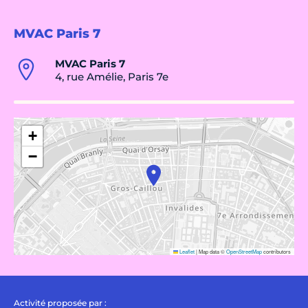
MVAC Paris 7
MVAC Paris 7
4, rue Amélie, Paris 7e
+
−
Leaflet
|
Map data ©
OpenStreetMap
contributors
Activité proposée par :