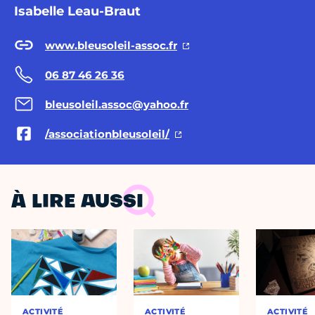
Isabelle Leau-Braut
www.bleusoleil-assoc.fr
06 87 46 26 36
bleusoleil.assoc@yahoo.fr
/associationbleusoleil/
À LIRE AUSSI
ACTIVITÉ
ACTIVITÉ
ACTIVITÉ