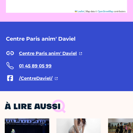
Leaflet
|
Map data ©
OpenStreetMap
contributors
Centre Paris anim' Daviel
Centre Paris anim' Daviel
01 45 89 05 99
/CentreDaviel/
À LIRE AUSSI