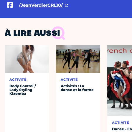
/JeanVerdierCRL10/
À LIRE AUSSI
ACTIVITÉ
ACTIVITÉ
Body Control /
Activités : La
Lady Styling
danse et la forme
Kizomba
ACTIVITÉ
Danse - F