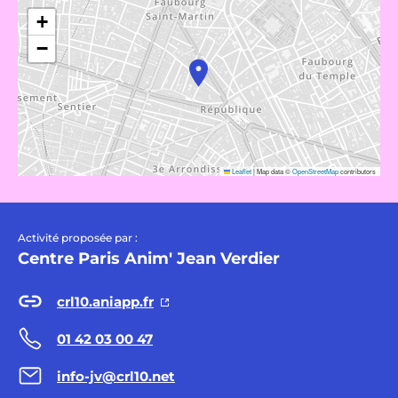
+
−
Leaflet
|
Map data ©
OpenStreetMap
contributors
Activité proposée par :
Centre Paris Anim' Jean Verdier
crl10.aniapp.fr
01 42 03 00 47
info-jv@crl10.net