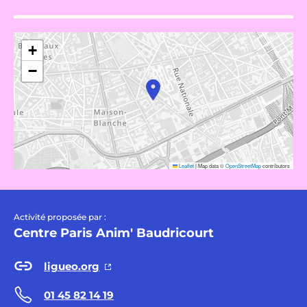
+
−
Leaflet
|
Map data ©
OpenStreetMap
contributors
Activité proposée par :
Centre Paris Anim' Baudricourt
ligueo.org
01 45 82 14 19