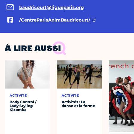
baudricourt@ligueparis.org
/CentreParisAnimBaudricourt/
À LIRE AUSSI
ACTIVITÉ
ACTIVITÉ
Body Control /
Activités : La
Lady Styling
danse et la forme
Kizomba