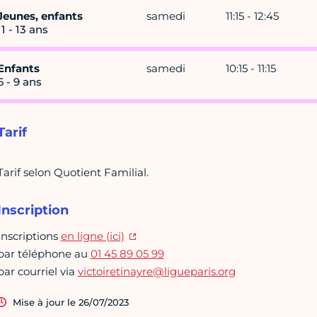
Jeunes, enfants
samedi
11:15 - 12:45
11 - 13 ans
Enfants
samedi
10:15 - 11:15
6 - 9 ans
Tarif
Tarif selon Quotient Familial.
Inscription
Inscriptions
en ligne (ici)
par téléphone au
01 45 89 05 99
par courriel via
victoiretinayre@ligueparis.org
Mise à jour le 26/07/2023