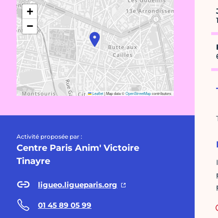
+
−
Leaflet
|
Map data ©
OpenStreetMap
contributors
Activité proposée par :
Centre Paris Anim' Victoire
Tinayre
ligueo.ligueparis.org
01 45 89 05 99