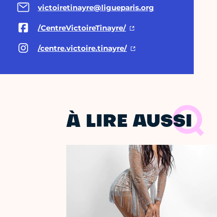
victoiretinayre@ligueparis.org
/CentreVictoireTinayre/
/centre.victoire.tinayre/
À LIRE AUSSI