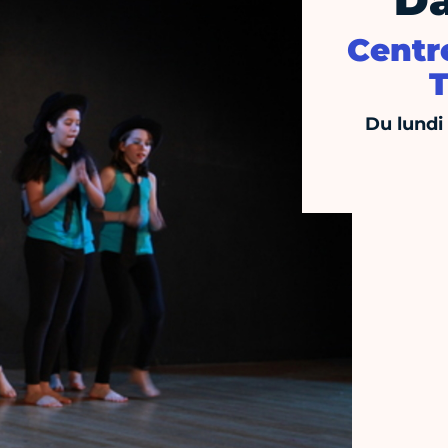
D
Centre
T
Du lundi