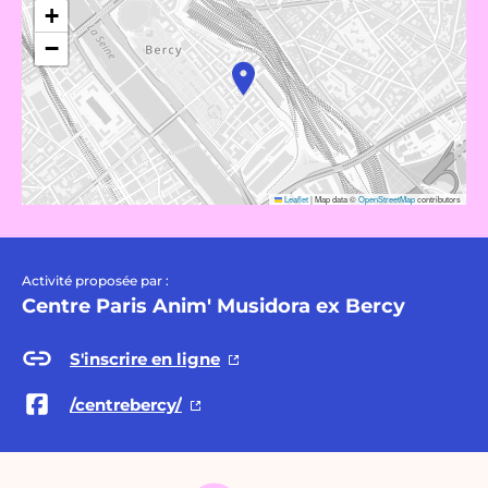
+
−
Leaflet
|
Map data ©
OpenStreetMap
contributors
Activité proposée par :
Centre Paris Anim' Musidora ex Bercy
S'inscrire en ligne
/centrebercy/