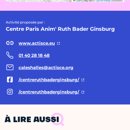
Leaflet
|
Map data ©
OpenStreetMap
contributors
Activité proposée par :
Centre Paris Anim' Ruth Bader Ginsburg
www.actisce.eu
01 40 28 18 48
caleshalles@actisce.org
/centreruthbaderginsburg/
/centreruthbaderginsburg/
À LIRE AUSSI