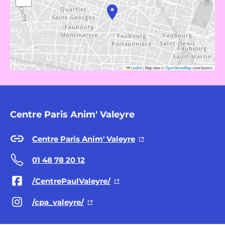
Leaflet
|
Map data ©
OpenStreetMap
contributors
Centre Paris Anim' Valeyre
Centre Paris Anim' Valeyre
01 48 78 20 12
/CentrePaulValeyre/
/cpa_valeyre/