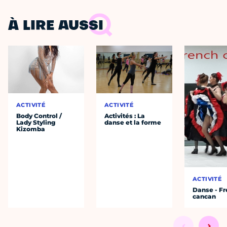
À LIRE AUSSI
ACTIVITÉ
ACTIVITÉ
Body Control /
Activités : La
Lady Styling
danse et la forme
Kizomba
ACTIVITÉ
Danse - F
cancan