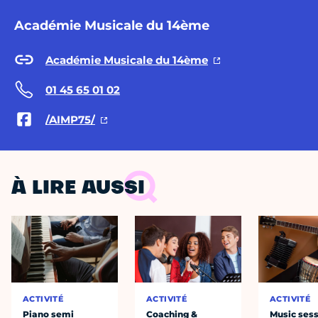
Académie Musicale du 14ème
Académie Musicale du 14ème
01 45 65 01 02
/AIMP75/
À LIRE AUSSI
ACTIVITÉ
ACTIVITÉ
ACTIVITÉ
Piano semi
Coaching &
Music ses