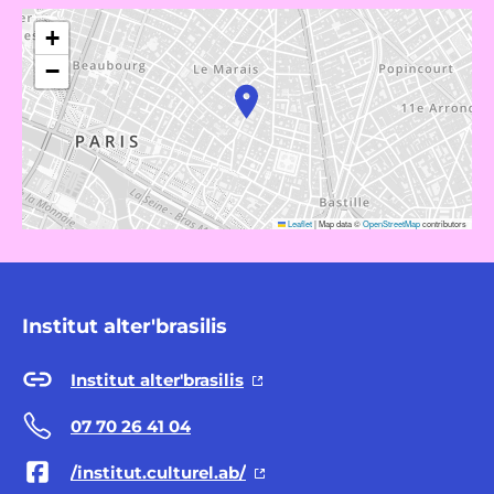
+
−
Leaflet
|
Map data ©
OpenStreetMap
contributors
Institut alter'brasilis
Institut alter'brasilis
07 70 26 41 04
/institut.culturel.ab/