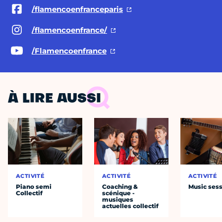
/flamencoenfranceparis
/flamencoenfrance/
/Flamencoenfrance
À LIRE AUSSI
ACTIVITÉ
ACTIVITÉ
ACTIVITÉ
Piano semi
Coaching &
Music ses
Collectif
scénique -
musiques
actuelles collectif