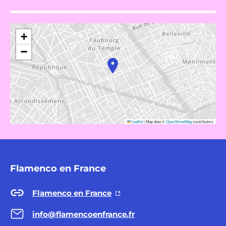
+
−
Leaflet
|
Map data ©
OpenStreetMap
contributors
Flamenco en France
Flamenco en France
info@flamencoenfrance.fr