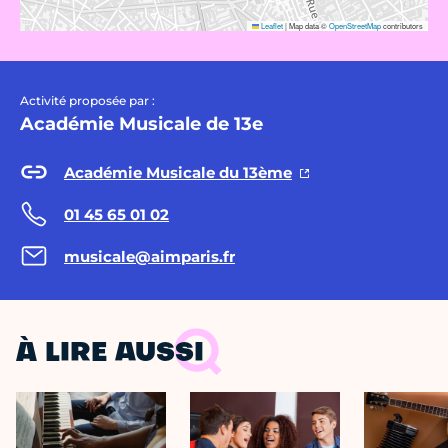
Leaflet
|
Map data ©
OpenStreetMap
contributors
Activité proposée par :
Académie Musicale de 13e
Académie Musicale du 13ème
01 45 65 01 02
musicale@aimparis.fr
À LIRE AUSSI