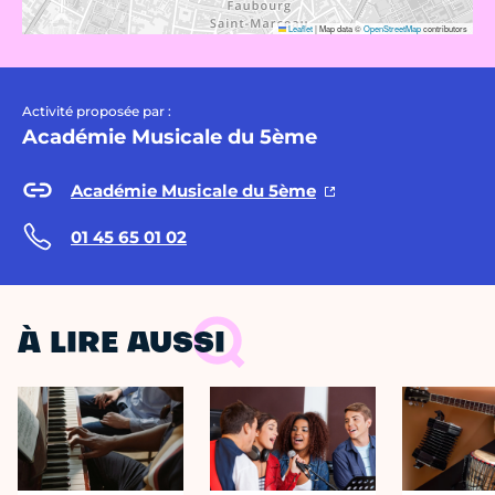
Leaflet
|
Map data ©
OpenStreetMap
contributors
Activité proposée par :
Académie Musicale du 5ème
Académie Musicale du 5ème
01 45 65 01 02
À LIRE AUSSI