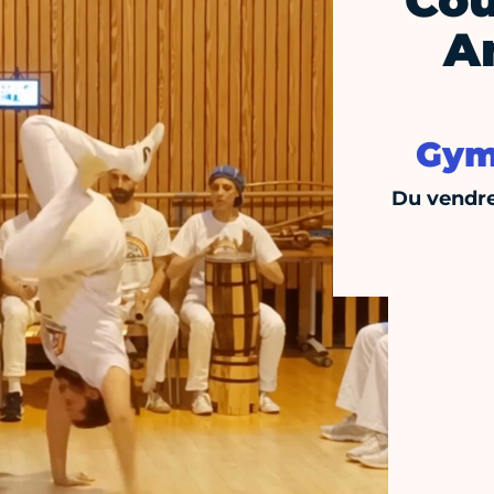
Cou
A
Gym
Du vendre