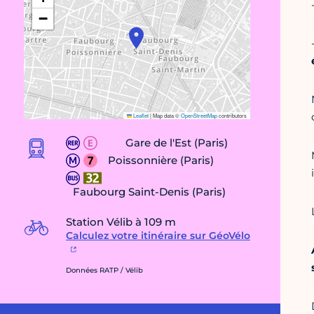
−
Leaflet
|
Map data ©
OpenStreetMap
contributors
Gare de l'Est (Paris)
Poissonnière (Paris)
Faubourg Saint-Denis (Paris)
Station Vélib à 109 m
Calculez votre itinéraire sur GéoVélo
Données RATP / Vélib