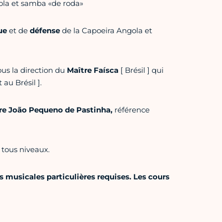
gola et samba «de roda»
ue
et de
défense
de la Capoeira Angola et
us la direction du
Maître Faísca
[ Brésil ] qui
 au Brésil ].
re João Pequeno de Pastinha,
référence
 tous niveaux.
 musicales particulières requises. Les cours