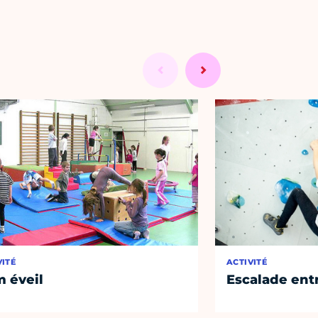
VITÉ
ACTIVITÉ
 éveil
Escalade entr