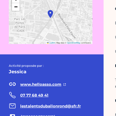
−
Leaflet
|
Map data ©
OpenStreetMap
contributors
Activité proposée par :
Jessica
www.helloasso.com
07 77 68 49 41
lestalentsduballonrond@sfr.fr