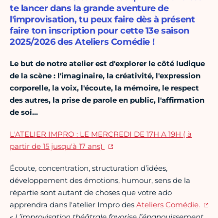
te lancer dans la grande aventure de
l'improvisation, tu peux faire dès à présent
faire ton inscription pour cette 13e saison
2025/2026 des Ateliers Comédie !
Le but de notre atelier est d'explorer le côté ludique
de la scène : l'imaginaire, la créativité, l'expression
corporelle, la voix, l'écoute, la mémoire, le respect
des autres, la prise de parole en public, l'affirmation
de soi…
L'ATELIER IMPRO : LE MERCREDI DE 17H A 19H ( à
partir de 15 jusqu'à 17 ans)
Écoute, concentration, structuration d’idées,
développement des émotions, humour, sens de la
répartie sont autant de choses que votre ado
apprendra dans l'atelier Impro des
Ateliers Comédie.
«
L’improvisation théâtrale favorise l’épanouissement