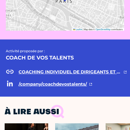
Leaflet
|
Map data ©
OpenStreetMap
contributors
Activité proposée par :
COACH DE VOS TALENTS
COACHING INDIVIDUEL DE DIRIGEANTS ET MANAGERS A PARIS
/company/coachdevostalents/
À LIRE AUSSI