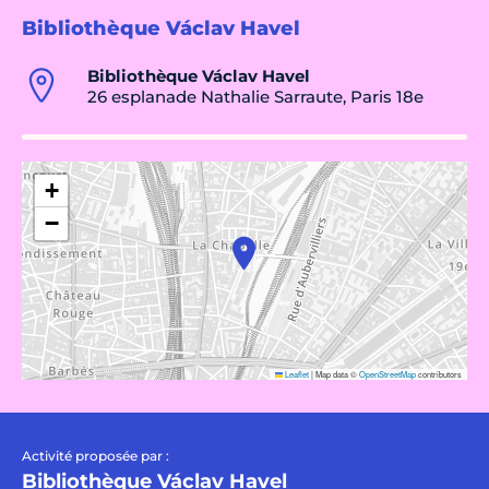
Bibliothèque Václav Havel
Bibliothèque Václav Havel
26 esplanade Nathalie Sarraute, Paris 18e
+
−
Leaflet
|
Map data ©
OpenStreetMap
contributors
Activité proposée par :
Bibliothèque Václav Havel