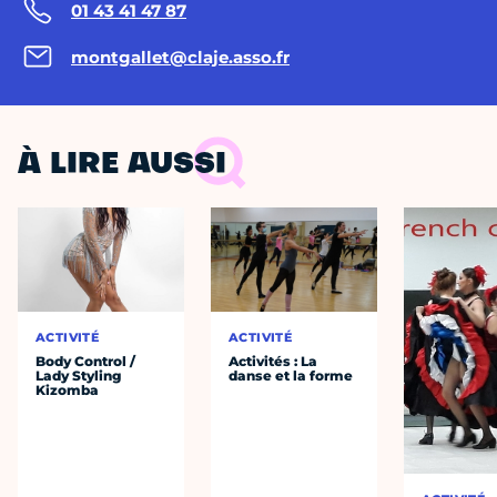
01 43 41 47 87
montgallet@claje.asso.fr
À LIRE AUSSI
ACTIVITÉ
ACTIVITÉ
Body Control /
Activités : La
Lady Styling
danse et la forme
Kizomba