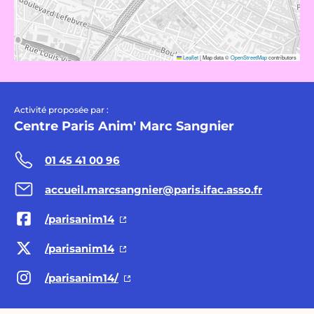
Leaflet
|
Map data ©
OpenStreetMap
contributors
Activité proposée par :
Centre Paris Anim' Marc Sangnier
01 45 41 00 96
accueil.marcsangnier@paris.ifac.asso.fr
/parisanim14
/parisanim14
/parisanim14/